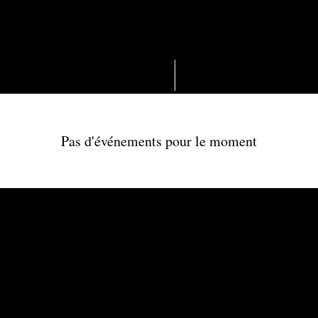
hris Willia
hris Willia
Spectacle pour adultes
Spectacle de théâ
Pas d'événements pour le moment
© Chris Williams