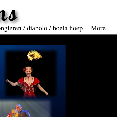
ms
ms
ongleren / diabolo / hoela hoep
More