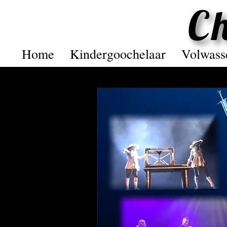
C
C
Home
Kindergoochelaar
Volwass