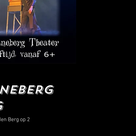
aneberg
g
 den Berg op 2