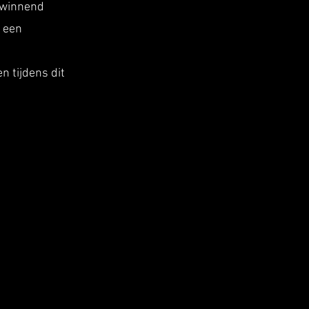
jswinnend
e een
n tijdens dit