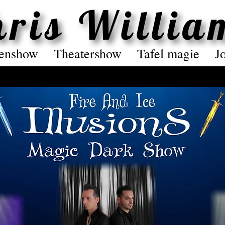
hris Willia
hris Willia
enshow
Theatershow
Tafel magie
J